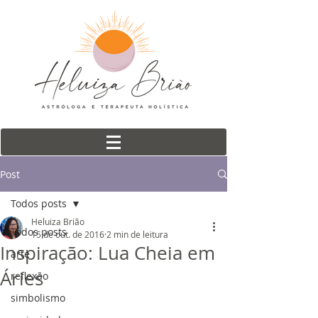
Post
Todos posts
Heluiza Brião
Todos posts
15 de out. de 2016
2 min de leitura
Inspiração: Lua Cheia em
arte
Áries
reflexão
simbolismo