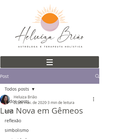
Post
Todos posts
Heluiza Brião
Todos posts
22 de mai. de 2020
3 min de leitura
Lua Nova em Gêmeos
arte
reflexão
simbolismo