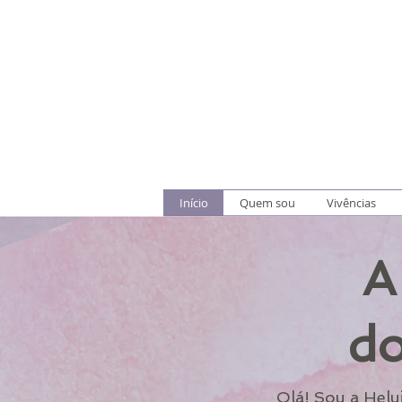
Início
Quem sou
Vivências
A
do
Olá! Sou a Helu