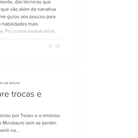
acetas e evitei divulgar a
lmente, das técnicas que
ipalmente, das técnicas que
que vão além da narrativa
ão que vão além da narrativa
a me guiou aos poucos para
ogia me guiou aos poucos para
e habilidades mais
es e habilidades mais
as. Fiz cursos terapêuticos
istas. Fiz cursos terapêuticos
 uma
je percebo que todos esses
hoje percebo que todos esses
cil s
ificil s
in de leitura
3 min de leitura
re trocas e
bre trocas e
xonou por Teseu e o ensinou
paixonou por Teseu e o ensinou
do Minotauro sem se perder.
to do Minotauro sem se perder.
erói na...
o herói na...