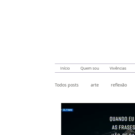
Início
Quem sou
Vivências
Todos posts
arte
reflexão