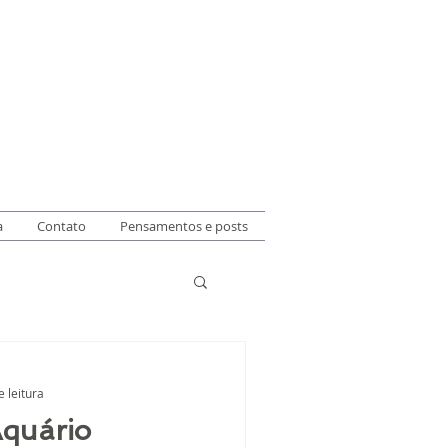
a
Contato
Pensamentos e posts
e leitura
quário