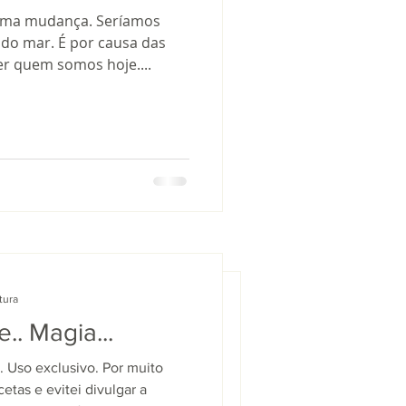
uma mudança. Seríamos
 do mar. É por causa das
 quem somos hoje....
tura
 leitura
e.. Magia...
rte.. Magia...
. Uso exclusivo. Por muito
024. Uso exclusivo. Por muito
etas e evitei divulgar a