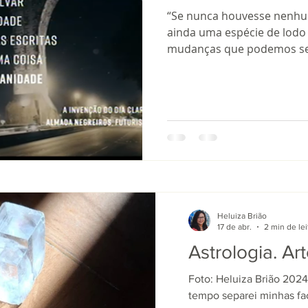
“Se nunca houvesse nenh
ainda uma espécie de lodo
mudanças que podemos ser
Heluiza Brião
17 de abr.
2 min de lei
Heluiza Brião
17 de abr.
2 min de
Astrologia. Art
Astrologia. A
Foto: Heluiza Brião 2024
Foto: Heluiza Brião 2
tempo separei minhas fac