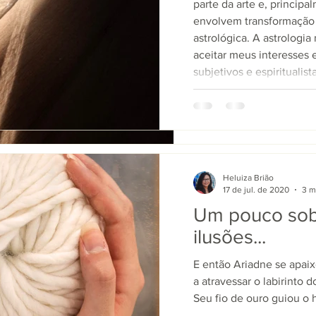
tempo separei minhas f
parte da arte e, principa
parte da arte e, princ
envolvem transformação 
envolvem transformaç
astrológica. A astrologi
astrológica. A astrol
aceitar meus interesses 
aceitar meus interess
subjetivos e espiritualist
subjetivos e espiritual
como o ThetaHealing ® e a Multidimensional, fiz uma
como o ThetaHealing ® e a Multidimensional, fiz
pós em arteterapia e ho
pós em arteterapia e 
estudos convergem. É difi
estudos convergem. É d
Heluiza Brião
17 de jul. de 2020
3 m
Heluiza Brião
17 de jul. de 2020
Um pouco sob
Um pouco so
ilusões...
ilusões...
E então Ariadne se apai
E então Ariadne se a
a atravessar o labirinto 
a atravessar o labirin
Seu fio de ouro guiou o h
Seu fio de ouro guiou 