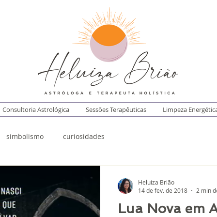
Consultoria Astrológica
Sessões Terapêuticas
Limpeza Energétic
simbolismo
curiosidades
Heluiza Brião
14 de fev. de 2018
2 min d
Lua Nova em A