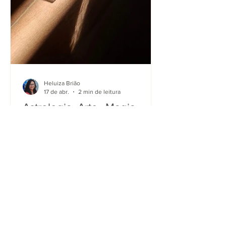
Heluiza Brião
17 de abr.
2 min de leitura
Astrologia. Arte.. Magia...
Foto: Heluiza Brião 2024. Uso
exclusivo. Por muito tempo separei
minhas facetas e evitei divulgar a parte
da arte e, principalmente, das técnicas
que envolvem transformação que vão