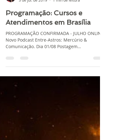
Heluiza Brião
3 de jul. de 2019
1 min de leitura
Programação: Cursos e
Atendimentos em Brasília
PROGRAMAÇÃO CONFIRMADA - JULHO ONLINE
Novo Podcast Entre-Astros: Mercúrio &
Comunicação. Dia 01/08 Postagem
complementar: Mercúrio &...