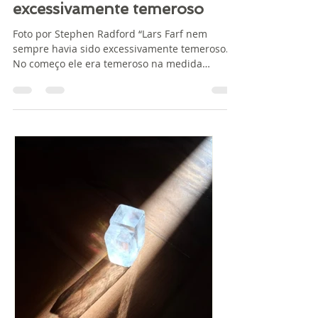
Heluiza Brião
3 de jun. de 2019
8 min de leitura
Medo, Saturno & Lars Farf, o
excessivamente temeroso
Foto por Stephen Radford “Lars Farf nem
sempre havia sido excessivamente temeroso.
No começo ele era temeroso na medida
normal. Só que um...