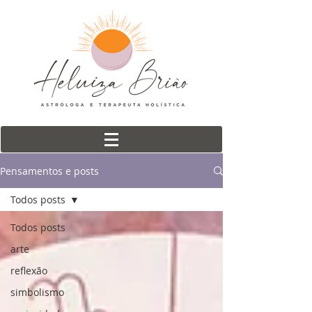
Pensamentos e posts
Todos posts
Todos posts
arte
reflexão
simbolismo