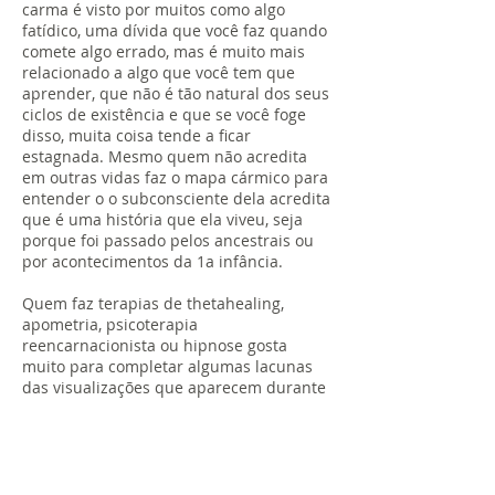
carma é visto por muitos como algo
fatídico, uma dívida que você faz quando
comete algo errado, mas é muito mais
relacionado a algo que você tem que
aprender, que não é tão natural dos seus
ciclos de existência e que se você foge
disso, muita coisa tende a ficar
estagnada. Mesmo quem não acredita
em outras vidas faz o mapa cármico para
entender o o subconsciente dela acredita
que é uma história que ela viveu, seja
porque foi passado pelos ancestrais ou
por acontecimentos da 1a infância.
Quem faz terapias de thetahealing,
apometria, psicoterapia
reencarnacionista ou hipnose gosta
muito para completar algumas lacunas
das visualizações que aparecem durante
essas sessões.
Alguns dos pontos focados: Lua, Saturno,
Zodíaco Dracônico, Quíron, Lilith, Nodos
Lunares.