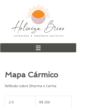
Mapa Cármico
Reflexão sobre Dharma e Carma
350
Reais
2 h
2
R$ 350
brasileiros
h