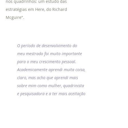
nos quadrinhos: um estudo das
estratégias em Here, do Richard
Mcguire".
O período de desenvolvimento do
meu mestrado foi muito importante
para o meu crescimento pessoal.
Academicamente aprendi muita coisa,
claro, mas acho que aprendi mais
sobre mim como mulher, quadrinista
e pesquisadora e a ter mais aceitação
por estes aspectos meus. Precisei em
determinado momento enfrentar um
orientador abusivo, além do desafio
de estar dentro de uma área